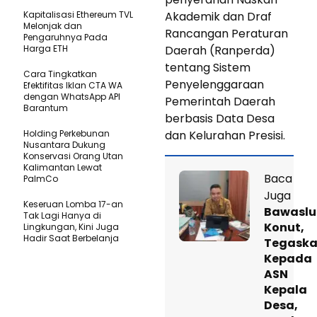
Kapitalisasi Ethereum TVL
Akademik dan Draf
Melonjak dan
Rancangan Peraturan
Pengaruhnya Pada
Harga ETH
Daerah (Ranperda)
tentang Sistem
Cara Tingkatkan
Penyelenggaraan
Efektifitas Iklan CTA WA
dengan WhatsApp API
Pemerintah Daerah
Barantum
berbasis Data Desa
Holding Perkebunan
dan Kelurahan Presisi.
Nusantara Dukung
Konservasi Orang Utan
Kalimantan Lewat
Baca
PalmCo
Juga
Keseruan Lomba 17-an
Bawaslu
Tak Lagi Hanya di
Konut,
Lingkungan, Kini Juga
Hadir Saat Berbelanja
Tegask
Kepada
ASN
Kepala
Desa,