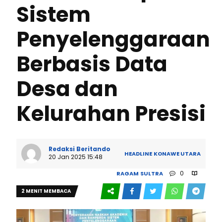
Sistem
Penyelenggaraan
Berbasis Data
Desa dan
Kelurahan Presisi
Redaksi Beritando
HEADLINE
KONAWE UTARA
20 Jan 2025 15:48
0
RAGAM
SULTRA
2 MENIT MEMBACA
297