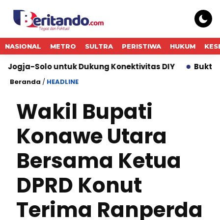
NASIONAL
METRO
SULTRA
PERISTIWA
HUKUM
KES
o untuk Dukung Konektivitas DIY
Bukti Komitmen K
Beranda
/
HEADLINE
Wakil Bupati
Konawe Utara
Bersama Ketua
DPRD Konut
Terima Ranperda