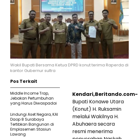
Wakil Bupati Bersama Ketua DPRD konut terima Raperda di
kantor Gubernur sultra
Pos Terkait
Middle Income Trap,
Kendari,Beritando.com-
Jebakan Pertumbuhan
Bupati Konawe Utara
yang Harus Diwaspadai
(Konut) H. Ruksamin
Lindungi Aset Negara, KAI
melalui Wakilnya H.
Daop 8 Surabaya
Abuhaera secara
Tertibkan Bangunan di
Emplasemen Stasiun
resmi menerima
Lawang
penyerahan Naskah